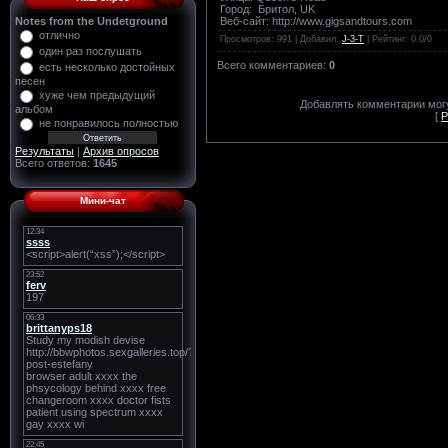
Город: Бритол, UK
Веб-сайт: http://www.gigsandtours.com
Notes from the Undetground
отлично
Просмотров
: 991 |
Добавил
:
J-3-T
|
Рейтинг
:
0.0
/
0
один раз послушать
Всего комментариев
:
0
есть несколько достойных
песен
хуже чем предыдущий
Добавлять комментарии могу
альбом
[
Р
не понравилось полностью
Результаты
|
Архив опросов
Всего ответов:
1645
Мини-чат