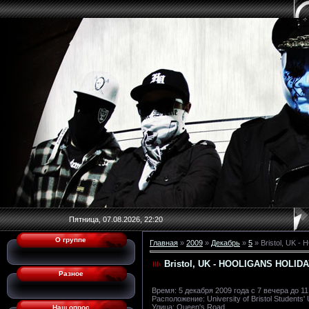
Пятница, 07.08.2026, 22:20
О группе
Главная
»
2009
»
Декабрь
»
5
» Bristol, UK
Bristol, UK - HOOLIGANS HOLID
Разное
Время: 5 декабря 2009 года с 7 вечера до 1
Расположение: University of Bristol Students'
Улица: Queen's Road
Наш опрос